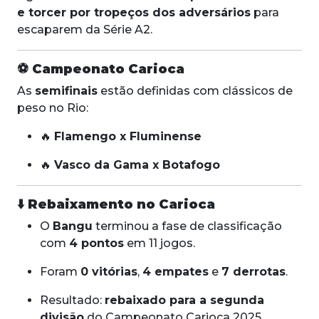
e torcer por tropeços dos adversários
para
escaparem da Série A2.
⚽
Campeonato Carioca
As
semifinais
estão definidas com clássicos de
peso no Rio:
🔥
Flamengo x Fluminense
🔥
Vasco da Gama x Botafogo
⬇️
Rebaixamento no Carioca
O
Bangu
terminou a fase de classificação
com
4 pontos
em 11 jogos.
Foram
0 vitórias
,
4 empates
e
7 derrotas
.
Resultado:
rebaixado para a segunda
divisão
do Campeonato Carioca 2025.