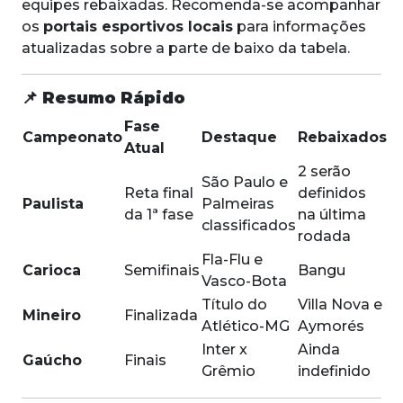
equipes rebaixadas. Recomenda-se acompanhar
os
portais esportivos locais
para informações
atualizadas sobre a parte de baixo da tabela.
📌
Resumo Rápido
Fase
Campeonato
Destaque
Rebaixados
Atual
2 serão
São Paulo e
Reta final
definidos
Paulista
Palmeiras
da 1ª fase
na última
classificados
rodada
Fla-Flu e
Carioca
Semifinais
Bangu
Vasco-Bota
Título do
Villa Nova e
Mineiro
Finalizada
Atlético-MG
Aymorés
Inter x
Ainda
Gaúcho
Finais
Grêmio
indefinido