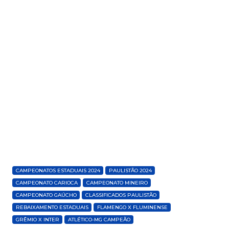
CAMPEONATOS ESTADUAIS 2024
PAULISTÃO 2024
CAMPEONATO CARIOCA
CAMPEONATO MINEIRO
CAMPEONATO GAÚCHO
CLASSIFICADOS PAULISTÃO
REBAIXAMENTO ESTADUAIS
FLAMENGO X FLUMINENSE
GRÊMIO X INTER
ATLÉTICO-MG CAMPEÃO