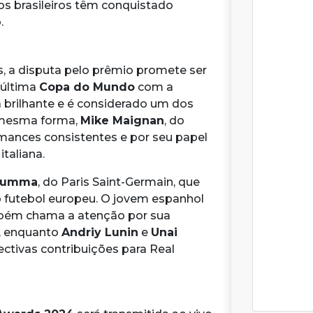
os brasileiros têm conquistado
.
s, a disputa pelo prêmio promete ser
 última
Copa do Mundo
com a
brilhante e é considerado um dos
a mesma forma,
Mike Maignan
, do
rmances consistentes e por seu papel
taliana.
arumma
, do Paris Saint-Germain, que
 futebol europeu. O jovem espanhol
mbém chama a atenção por sua
s, enquanto
Andriy Lunin
e
Unai
ctivas contribuições para Real