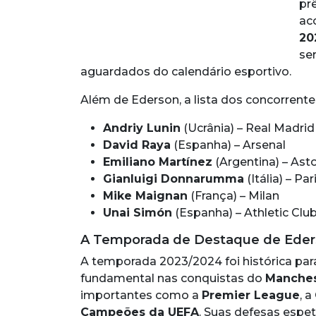
pr
ac
20
se
aguardados do calendário esportivo.
Além de Ederson, a lista dos concorrentes
Andriy Lunin
(Ucrânia) – Real Madrid
David Raya
(Espanha) – Arsenal
Emiliano Martínez
(Argentina) – Asto
Gianluigi Donnarumma
(Itália) – Pa
Mike Maignan
(França) – Milan
Unai Simón
(Espanha) – Athletic Clu
A Temporada de Destaque de Ede
A temporada 2023/2024 foi histórica par
fundamental nas conquistas do
Manches
importantes como a
Premier League
, a
Campeões da UEFA
. Suas defesas espe