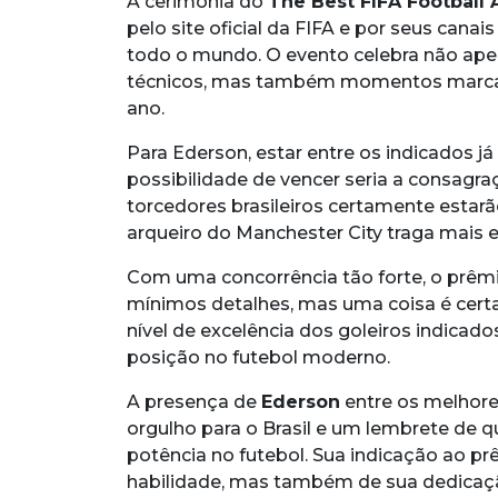
A cerimônia do
The Best FIFA Football
pelo site oficial da FIFA e por seus cana
todo o mundo. O evento celebra não ape
técnicos, mas também momentos marcant
ano.
Para Ederson, estar entre os indicados j
possibilidade de vencer seria a consagr
torcedores brasileiros certamente estarã
arqueiro do Manchester City traga mais 
Com uma concorrência tão forte, o prêmi
mínimos detalhes, mas uma coisa é cert
nível de excelência dos goleiros indicad
posição no futebol moderno.
A presença de
Ederson
entre os melhore
orgulho para o Brasil e um lembrete de 
potência no futebol. Sua indicação ao p
habilidade, mas também de sua dedicaç