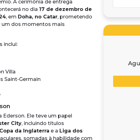
êmio. A cerimônia de entrega
ontecerá no dia
17 de dezembro de
24
, em
Doha, no Catar
, prometendo
r um dos momentos mais
 inclui:
Agu
n Villa
ris Saint-Germain
b
rson
a Ederson. Ele teve um papel
ter City
, incluindo títulos
Copa da Inglaterra
e a
Liga dos
taculares, somadas à habilidade com