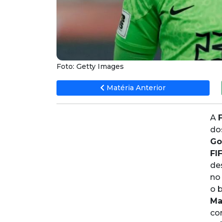
Foto: Getty Images
Matéria Anterior
A
do
Go
FI
de
no
o b
Ma
co