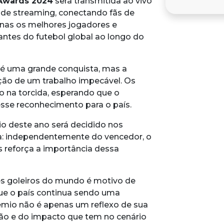
 Awards 2024
será transmitida ao vivo
is de streaming, conectando fãs de
nas os melhores jogadores e
es do futebol global ao longo do
á é uma grande conquista, mas a
ação de um trabalho impecável. Os
o na torcida, esperando que o
esse reconhecimento para o país.
o deste ano será decidido nos
a: independentemente do vencedor, o
os reforça a importância dessa
s goleiros do mundo é motivo de
que o país continua sendo uma
rêmio não é apenas um reflexo de sua
ão e do impacto que tem no cenário