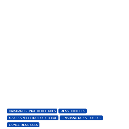
CRISTIANO RONALDO 1000 GOLS
MESSI 1000 GOLS
MAIOR ARTILHEIRO DO FUTEBOL
CRISTIANO RONALDO GOLS
LIONEL MESSI GOLS