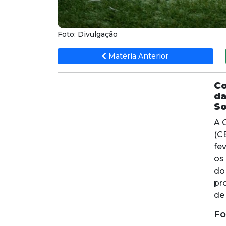
Foto: Divulgação
Matéria Anterior
Co
da
So
A 
(CB
fev
os
do
pr
de 
Fo