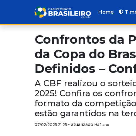
Home
Tim
Confrontos da P
da Copa do Bras
Definidos – Conf
A CBF realizou o sortei
2025! Confira os confro
formato da competição 
estão garantidos na terc
-
atualizado
07/02/2025 21:25
Há 1 ano