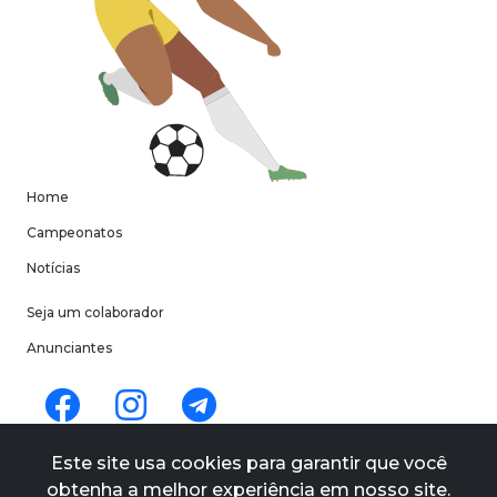
Home
Campeonatos
Notícias
Seja um colaborador
Anunciantes
Termos de uso
Este site usa cookies para garantir que você
Políticas de privacidade
obtenha a melhor experiência em nosso site.