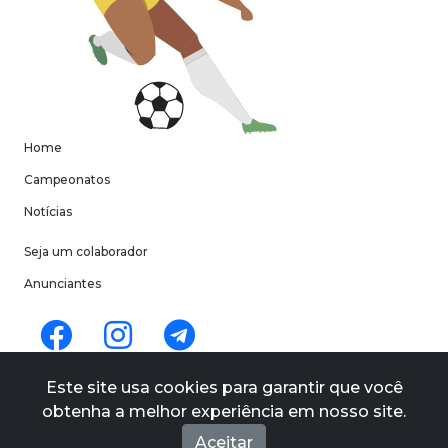
Home
Campeonatos
Notícias
Seja um colaborador
Anunciantes
Termos de uso
Este site usa cookies para garantir que você
Políticas de privacidade
obtenha a melhor experiência em nosso site.
Quem Somos
Aceitar