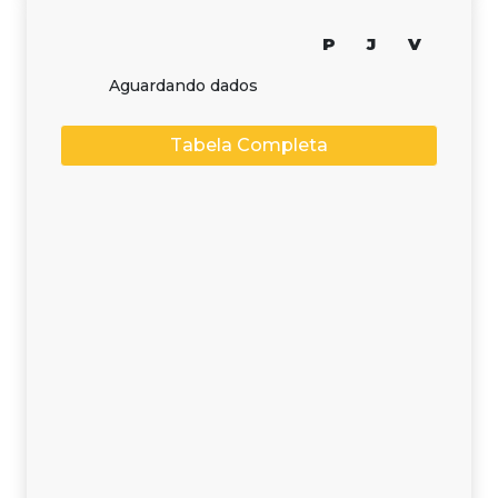
P
J
V
Aguardando dados
Tabela Completa