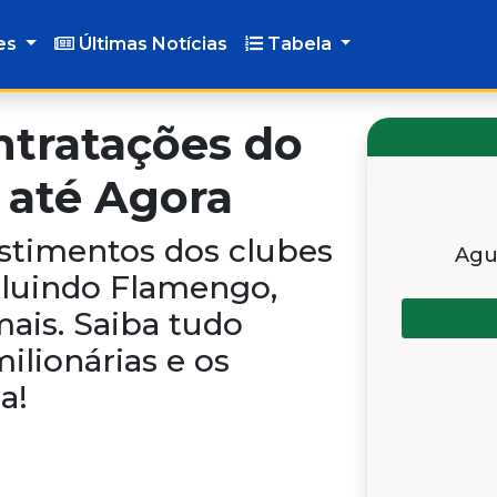
es
Últimas Notícias
Tabela
ntratações do
4 até Agora
estimentos dos clubes
Agu
ncluindo Flamengo,
mais. Saiba tudo
ilionárias e os
a!