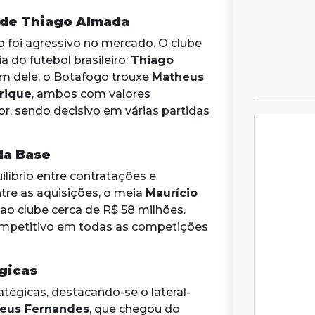
 de Thiago Almada
o foi agressivo no mercado. O clube
a do futebol brasileiro:
Thiago
lém dele, o Botafogo trouxe
Matheus
rique
, ambos com valores
or, sendo decisivo em várias partidas
da Base
ilíbrio entre contratações e
tre as aquisições, o meia
Maurício
 ao clube cerca de R$ 58 milhões.
ompetitivo em todas as competições
gicas
tégicas, destacando-se o lateral-
eus Fernandes
, que chegou do