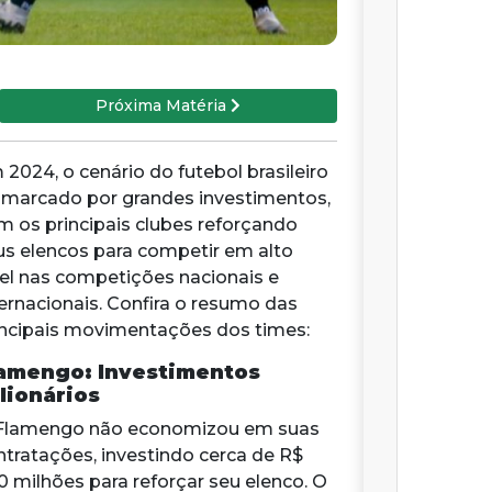
Próxima Matéria
 2024, o cenário do futebol brasileiro
i marcado por grandes investimentos,
m os principais clubes reforçando
us elencos para competir em alto
vel nas competições nacionais e
ternacionais. Confira o resumo das
incipais movimentações dos times:
amengo: Investimentos
lionários
Flamengo não economizou em suas
ntratações, investindo cerca de R$
0 milhões para reforçar seu elenco. O