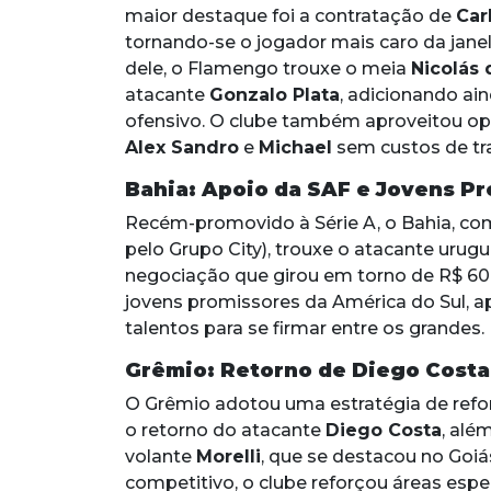
maior destaque foi a contratação de
Car
tornando-se o jogador mais caro da janel
dele, o Flamengo trouxe o meia
Nicolás 
atacante
Gonzalo Plata
, adicionando ai
ofensivo. O clube também aproveitou o
Alex Sandro
e
Michael
sem custos de tra
Bahia: Apoio da SAF e Jovens P
Recém-promovido à Série A, o Bahia, co
pelo Grupo City), trouxe o atacante urug
negociação que girou em torno de R$ 60
jovens promissores da América do Sul, 
talentos para se firmar entre os grandes.
Grêmio: Retorno de Diego Costa
O Grêmio adotou uma estratégia de refor
o retorno do atacante
Diego Costa
, alé
volante
Morelli
, que se destacou no Goi
competitivo, o clube reforçou áreas espec