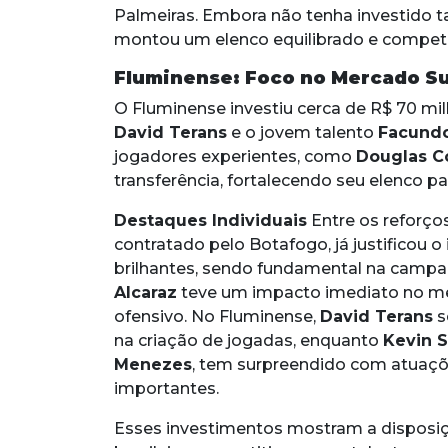
Palmeiras. Embora não tenha investido ta
montou um elenco equilibrado e competi
Fluminense: Foco no Mercado S
O Fluminense investiu cerca de R$ 70 mi
David Terans
e o jovem talento
Facundo
jogadores experientes, como
Douglas C
transferência, fortalecendo seu elenco pa
Destaques Individuais
Entre os reforço
contratado pelo Botafogo, já justificou
brilhantes, sendo fundamental na campa
Alcaraz
teve um impacto imediato no me
ofensivo. No Fluminense,
David Terans
s
na criação de jogadas, enquanto
Kevin 
Menezes
, tem surpreendido com atuaç
importantes.
Esses investimentos mostram a disposiç