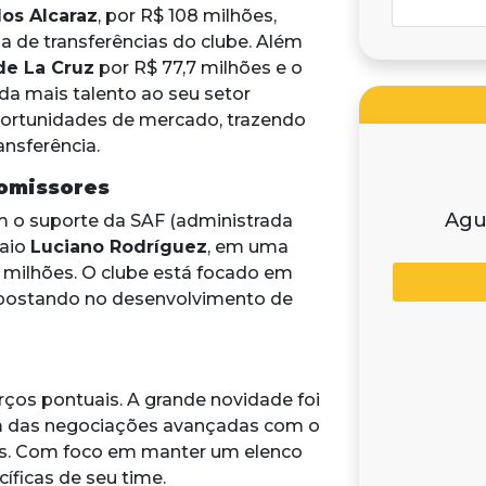
los Alcaraz
, por R$ 108 milhões,
a de transferências do clube. Além
de La Cruz
por R$ 77,7 milhões e o
nda mais talento ao seu setor
portunidades de mercado, trazendo
nsferência.
romissores
Agu
m o suporte da SAF (administrada
uaio
Luciano Rodríguez
, em uma
 milhões. O clube está focado em
apostando no desenvolvimento de
ços pontuais. A grande novidade foi
m das negociações avançadas com o
ás. Com foco em manter um elenco
íficas de seu time.