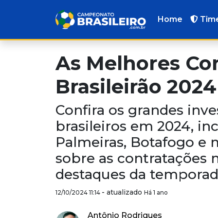
Home
Tim
As Melhores Co
Brasileirão 202
Confira os grandes inv
brasileiros em 2024, i
Palmeiras, Botafogo e 
sobre as contratações m
destaques da temporad
-
atualizado
12/10/2024 11:14
Há 1 ano
Antônio Rodrigues