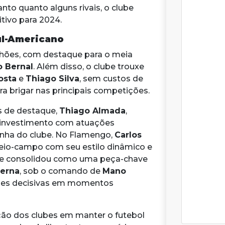
nto quanto alguns rivais, o clube
tivo para 2024.
ul-Americano
lhões, com destaque para o meia
 Bernal
. Além disso, o clube trouxe
osta
e
Thiago Silva
, sem custos de
ra brigar nas principais competições.
s de destaque,
Thiago Almada
,
 o investimento com atuações
nha do clube. No Flamengo,
Carlos
io-campo com seu estilo dinâmico e
e consolidou como uma peça-chave
Serna
, sob o comando de
Mano
ões decisivas em momentos
ão dos clubes em manter o futebol